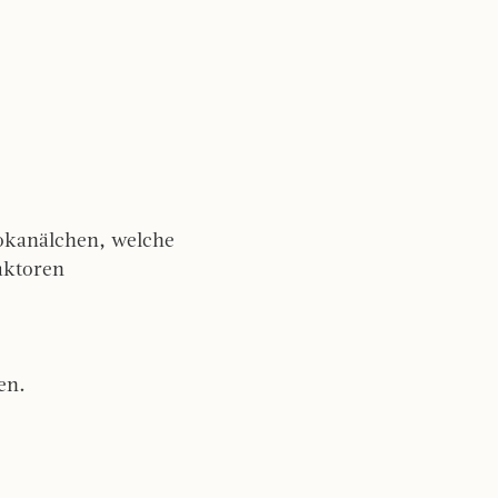
rokanälchen, welche
aktoren
en.